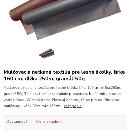
Mulčovacia netkaná textília pre lesné škôlky, šírka
160 cm, dĺžka 250m, gramáž 50g
Mulčovacia netkaná textília pre lesné škôlky, šírka 160 cm, dĺžka 250m,
gramáž 50g Tieniaca textílie zabraňuje prerastaniu burín, znižuje odpar
vody z pôdy. UV stabilizácie. Novo aj v hnedej farbe pre použitie pod
mulčovaciu kôru. Šírka role 160cm.
celý popis
Dostupnosť
Nie je skladom