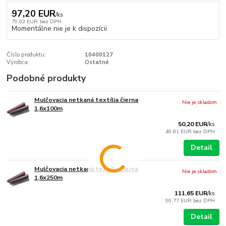
97,20 EUR
/
ks
79,02 EUR
bez DPH
Momentálne nie je k dispozícii
Číslo produktu:
10400127
Výrobca:
Ostatné
Podobné produkty
Mulčovacia netkaná textília čierna
Nie je skladom
1,6x100m
50,20 EUR
/
ks
40,81 EUR
bez DPH
Detail
Mulčovacia netkaná textília čierna
Nie je skladom
1,6x250m
111,65 EUR
/
ks
90,77 EUR
bez DPH
Detail