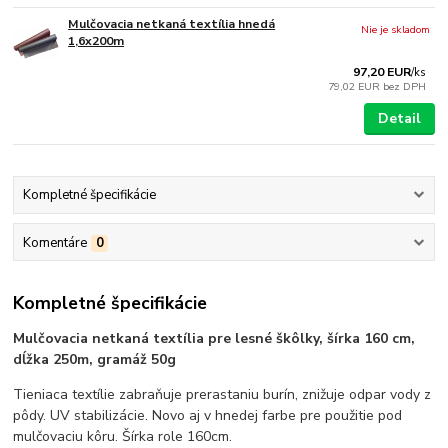
Mulčovacia netkaná textília hnedá
Nie je skladom
1,6x200m
97,20 EUR
/
ks
79,02 EUR
bez DPH
Detail
Kompletné špecifikácie
Komentáre
0
Kompletné špecifikácie
Mulčovacia netkaná textília pre lesné škôlky, šírka 160 cm,
dĺžka 250m, gramáž 50g
Tieniaca textílie zabraňuje prerastaniu burín, znižuje odpar vody z
pôdy. UV stabilizácie. Novo aj v hnedej farbe pre použitie pod
mulčovaciu kôru. Šírka role 160cm.