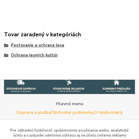
Tovar zaradený v kategóriách
Pestovanie a ochrana lesa
Ochrana lesných kultúr
Hlavné menu
Doprava a platba
Obchodné podmienky
O nás
Kontakty
Potrebujete poradiť s výberom?
Neváhajte nás kontaktovať.
Pre základnú funkčnosť, spríjemnenie používania webu, analytické
účely a v prípade udelenia súhlasu aj na účely cielenia reklamy
Tel:
+420 722 744 267
- Po - Pia (8 - 16 hod)