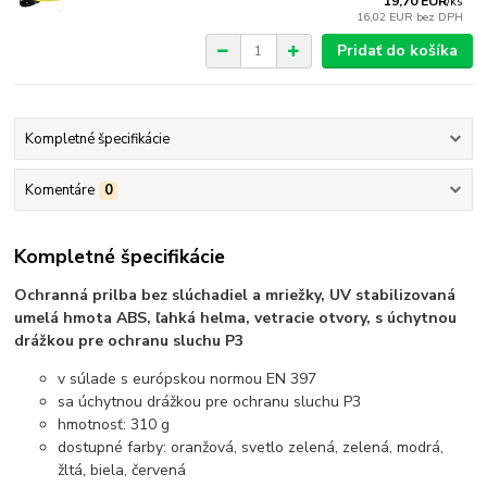
19,70 EUR
/
ks
16,02 EUR
bez DPH
Pridať do košíka
Kompletné špecifikácie
Komentáre
0
Kompletné špecifikácie
Ochranná prilba bez slúchadiel a mriežky, UV stabilizovaná
umelá hmota ABS, ľahká helma, vetracie otvory, s úchytnou
drážkou pre ochranu sluchu P3
v súlade s európskou normou EN 397
sa úchytnou drážkou pre ochranu sluchu P3
hmotnosť: 310 g
dostupné farby: oranžová, svetlo zelená, zelená, modrá,
žltá, biela, červená