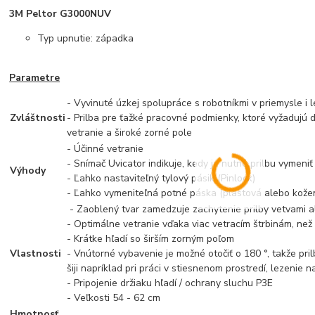
3M Peltor G3000NUV
Typ upnutie: západka
Parametre
- Vyvinuté úzkej spolupráce s robotníkmi v priemysle i l
Zvláštnosti
- Prilba pre ťažké pracovné podmienky, ktoré vyžadujú 
vetranie a široké zorné pole
- Účinné vetranie
- Snímač Uvicator indikuje, kedy je nutné prilbu vymeniť
Výhody
- Ľahko nastaviteľný tylový pásik (Pinlock)
- Ľahko vymeniteľná potné páska (plastová alebo kože
- Zaoblený tvar zamedzuje zachytenie prilby vetvami 
- Optimálne vetranie vďaka viac vetracím štrbinám, než
- Krátke hľadí so širším zorným poľom
Vlastnosti
- Vnútorné vybavenie je možné otočiť o 180 °, takže pri
šiji napríklad pri práci v stiesnenom prostredí, lezenie n
- Pripojenie držiaku hľadí / ochrany sluchu P3E
- Veľkosti 54 - 62 cm
Hmotnosť