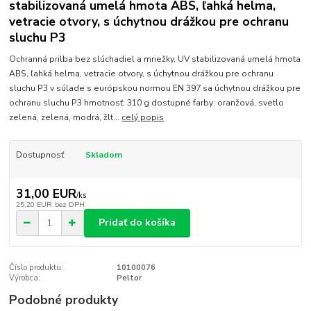
stabilizovaná umelá hmota ABS, ľahká helma,
vetracie otvory, s úchytnou drážkou pre ochranu
sluchu P3
Ochranná prilba bez slúchadiel a mriežky, UV stabilizovaná umelá hmota
ABS, ľahká helma, vetracie otvory, s úchytnou drážkou pre ochranu
sluchu P3 v súlade s európskou normou EN 397 sa úchytnou drážkou pre
ochranu sluchu P3 hmotnosť: 310 g dostupné farby: oranžová, svetlo
zelená, zelená, modrá, žlt...
celý popis
Dostupnosť
Skladom
31,00 EUR
/
ks
25,20 EUR
bez DPH
Pridať do košíka
Číslo produktu:
10100076
Výrobca:
Peltor
Podobné produkty