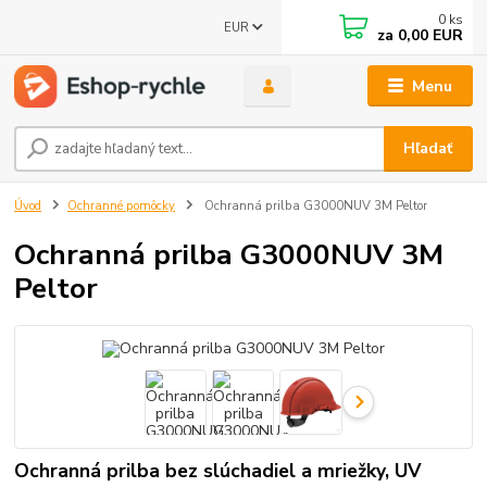
0
ks
EUR
za
0,00 EUR
Menu
Hľadať
Úvod
Ochranné pomôcky
Ochranná prilba G3000NUV 3M Peltor
Ochranná prilba G3000NUV 3M
Peltor
Ochranná prilba bez slúchadiel a mriežky, UV