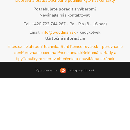
Doprava a platba
Obchodné podmienky
O nás
Kontakty
Potrebujete poradiť s výberom?
Neváhajte nás kontaktovať.
Tel:
+420 722 744 267
- Po - Pia (8 - 16 hod)
Email:
info@woodman.sk
- kedykoľvek
Užitočné informácie
E-les.cz - Zahradní technika Stihl Konice
Tovar.sk - porovnanie
cien
Porovnanie cien na Pricemania.sk
Reklamácia
Rady a
tipy
Tabulky rozmerov oblečenia a obuvi
Mapa stránok
Vytvorené na
Eshop-rychlo.sk