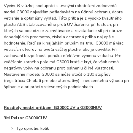
Vyvinutý v úzkej spolupráci s lesnými robotníkmi zodpovedá
model G3000 najvyšším požiadavkám na účinnú ochranu, dobré
vetranie a optimálny výhľad. Táto prilba je z vysoko kvalitného
plastu ABS stabilizovaného proti UV žiareniu; pri testoch, pri
ktorých sa posudzuje zachytávanie a rozkladanie síl pri náraze
dopadajúcich predmetov, získala ochranná prilba najlepšie
hodnotenie. Radí sa k najľahším prilbám na trhu. G3000 má viac
vetracích otvorov na oveľa väčšej ploche, ako je obvyklé. Pri
zachovaní bezpečnosti ponúka efektívne výmenu vzduchu. Pre
zväčšenie zorného poľa má G3000 kratšie kryt, čo však nemá
negatívny vplyv na ochranu proti oslneniu či iné vlastnosti.
Nastavenie modelu G3000 sa môže otočiť o 180 stupňov
(registrácia CE platí pre obe alternatívy) - neoceniteľná výhoda pri
šplhanie a pri práci v stiesnených podmienkach.
Rozdiely medzi prilbami G3000CUV a G3000NUV
3M Peltor G3000CUV
Typ upnutie: kolík