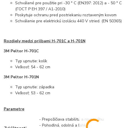
Schválené pre použitie pri -30 ° C (EN397: 2012) a - 50 ° C
(ГОСТ Р ЕН 397 / А1-2010)
Poskytuje ochranu pred postriekaniu roztaveným kovom
Schválenie pre elektrickú izoláciu 440 V stried. (EN 50365)
Rozdiely medzi prilbami H-701C a H-701N
3M Peltor H-701C
Typ upnutie: kolík
Veľkosť: 54 - 62 cm
3M Peltor H-701N
Typ upnutie: západka
Veľkosť: 53 - 62 cm
Parametre
- Prepožičiava stabilitu a rovnováhu
- Pohodlná, odolná a ľahká