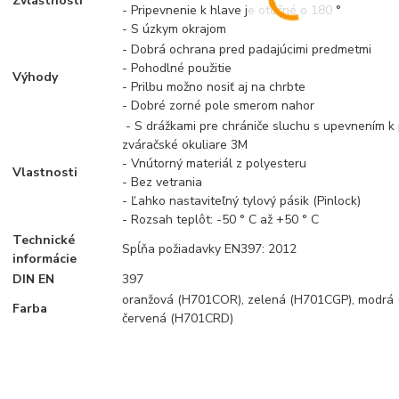
Zvláštnosti
- Pripevnenie k hlave je otočné o 180 °
- S úzkym okrajom
- Dobrá ochrana pred padajúcimi predmetmi
- Pohodlné použitie
Výhody
- Prilbu možno nosiť aj na chrbte
- Dobré zorné pole smerom nahor
- S drážkami pre chrániče sluchu s upevnením k pr
zváračské okuliare 3M
- Vnútorný materiál z polyesteru
Vlastnosti
- Bez vetrania
- Ľahko nastaviteľný tylový pásik (Pinlock)
- Rozsah teplôt: -50 ° C až +50 ° C
Technické
Spĺňa požiadavky EN397: 2012
informácie
DIN EN
397
oranžová (H701COR), zelená (H701CGP), modrá 
Farba
červená (H701CRD)