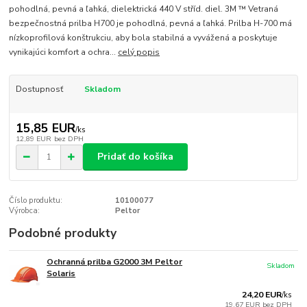
pohodlná, pevná a ľahká, dielektrická‎ 440 V stříd. diel. 3M ™ Vetraná
bezpečnostná prilba H700 je pohodlná, pevná a ľahká. Prilba H-700 má
nízkoprofilová konštrukciu, aby bola stabilná a vyvážená a poskytuje
vynikajúci komfort a ochra...
celý popis
Dostupnosť
Skladom
15,85 EUR
/
ks
12,89 EUR
bez DPH
Pridať do košíka
Číslo produktu:
10100077
Výrobca:
Peltor
Podobné produkty
Ochranná prilba G2000 3M Peltor
Skladom
Solaris
24,20 EUR
/
ks
19,67 EUR
bez DPH