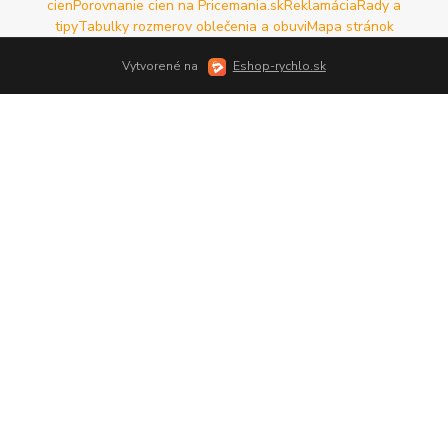
cien
Porovnanie cien na Pricemania.sk
Reklamácia
Rady a
tipy
Tabulky rozmerov oblečenia a obuvi
Mapa stránok
Vytvorené na
Eshop-rychlo.sk