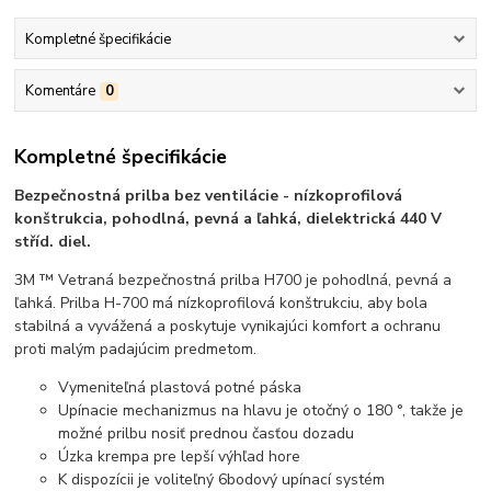
Kompletné špecifikácie
Komentáre
0
Kompletné špecifikácie
Bezpečnostná prilba bez ventilácie - nízkoprofilová
konštrukcia, pohodlná, pevná a ľahká, dielektrická‎ 440 V
stříd. diel.
3M ™ Vetraná bezpečnostná prilba H700 je pohodlná, pevná a
ľahká. Prilba H-700 má nízkoprofilová konštrukciu, aby bola
stabilná a vyvážená a poskytuje vynikajúci komfort a ochranu
proti malým padajúcim predmetom.
Vymeniteľná plastová potné páska
Upínacie mechanizmus na hlavu je otočný o 180 °, takže je
možné prilbu nosiť prednou časťou dozadu
Úzka krempa pre lepší výhľad hore
K dispozícii je voliteľný 6bodový upínací systém