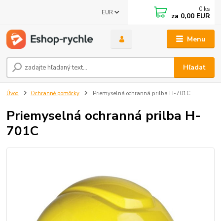
0
ks
EUR
za
0,00 EUR
Menu
Hľadať
Úvod
Ochranné pomôcky
Priemyselná ochranná prilba H-701C
Priemyselná ochranná prilba H-
701C